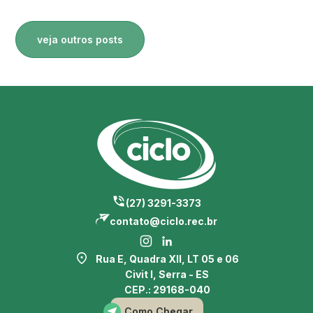
veja outros posts
(27) 3291-3373
contato@ciclo.rec.br
Rua E, Quadra XII, LT 05 e 06
Civit I, Serra - ES
CEP.: 29168-040
Como Chegar